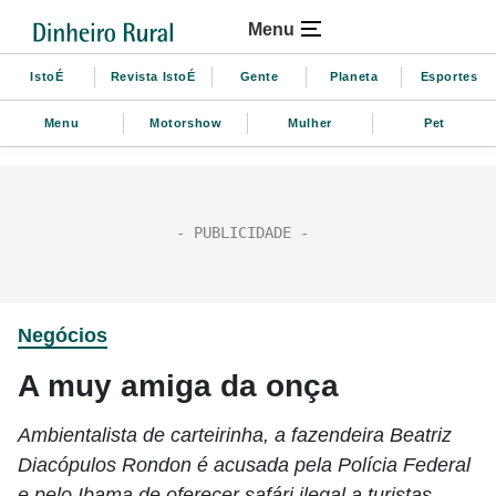
Menu
IstoÉ
Revista IstoÉ
Gente
Planeta
Esportes
Menu
Motorshow
Mulher
Pet
Negócios
A muy amiga da onça
Ambientalista de carteirinha, a fazendeira Beatriz
Diacópulos Rondon é acusada pela Polícia Federal
e pelo Ibama de oferecer safári ilegal a turistas