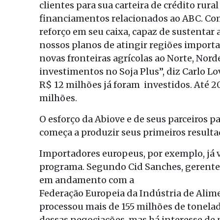
clientes para sua carteira de crédito rura
financiamentos relacionados ao ABC. Co
reforço em seu caixa, capaz de sustentar
nossos planos de atingir regiões importa
novas fronteiras agrícolas ao Norte, Nor
investimentos no Soja Plus”, diz Carlo Lov
R$ 12 milhões já foram investidos. Até 2
milhões.
O esforço da Abiove e de seus parceiros p
começa a produzir seus primeiros result
Importadores europeus, por exemplo, já 
programa. Segundo Cid Sanches, gerente
em andamento com a
Federação Europeia da Indústria de Alime
processou mais de 155 milhões de tonelad
dessas negociações, mas há interesse de 