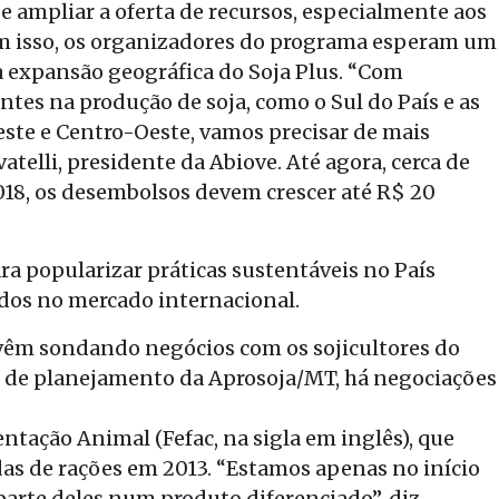
l e ampliar a oferta de recursos, especialmente aos
m isso, os organizadores do programa esperam um
 a expansão geográfica do Soja Plus. “Com
ntes na produção de soja, como o Sul do País e as
deste e Centro-Oeste, vamos precisar de mais
atelli, presidente da Abiove. Até agora, cerca de
018, os desembolsos devem crescer até R$ 20
ara popularizar práticas sustentáveis no País
ados no mercado internacional.
vêm sondando negócios com os sojicultores do
 de planejamento da Aprosoja/MT, há negociações
ntação Animal (Fefac, na sigla em inglês), que
as de rações em 2013. “Estamos apenas no início
parte deles num produto diferenciado”, diz