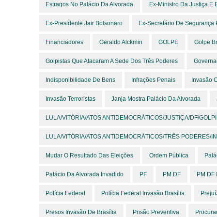
Estragos No Palácio Da Alvorada
Ex-Ministro Da Justiça E 
Ex-Presidente Jair Bolsonaro
Ex-Secretário De Segurança P
Financiadores
Geraldo Alckmin
GOLPE
Golpe Br
Golpistas Que Atacaram A Sede Dos Três Poderes
Governad
Indisponibilidade De Bens
Infrações Penais
Invasão 
Invasão Terroristas
Janja Mostra Palácio Da Alvorada
LULA/VITÓRIA/ATOS ANTIDEMOCRÁTICOS/JUSTIÇA/DF/GOLP
LULA/VITÓRIA/ATOS ANTIDEMOCRÁTICOS/TRÊS PODERES/I
Mudar O Resultado Das Eleições
Ordem Pública
Palá
Palácio Da Alvorada Invadido
PF
PM DF
PM DF I
Polícia Federal
Polícia Federal Invasão Brasília
Prejuí
Presos Invasão De Brasília
Prisão Preventiva
Procura