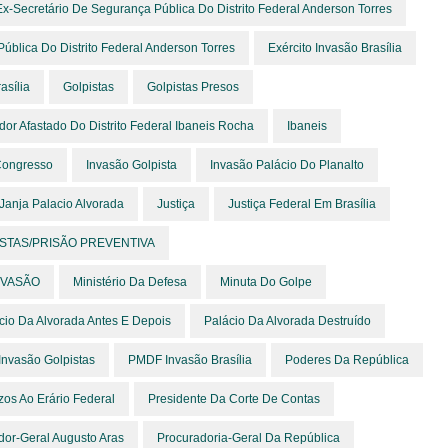
Ex-Secretário De Segurança Pública Do Distrito Federal Anderson Torres
ública Do Distrito Federal Anderson Torres
Exército Invasão Brasília
asília
Golpistas
Golpistas Presos
or Afastado Do Distrito Federal Ibaneis Rocha
Ibaneis
Congresso
Invasão Golpista
Invasão Palácio Do Planalto
Janja Palacio Alvorada
Justiça
Justiça Federal Em Brasília
ISTAS/PRISÃO PREVENTIVA
NVASÃO
Ministério Da Defesa
Minuta Do Golpe
cio Da Alvorada Antes E Depois
Palácio Da Alvorada Destruído
nvasão Golpistas
PMDF Invasão Brasília
Poderes Da República
zos Ao Erário Federal
Presidente Da Corte De Contas
dor-Geral Augusto Aras
Procuradoria-Geral Da República