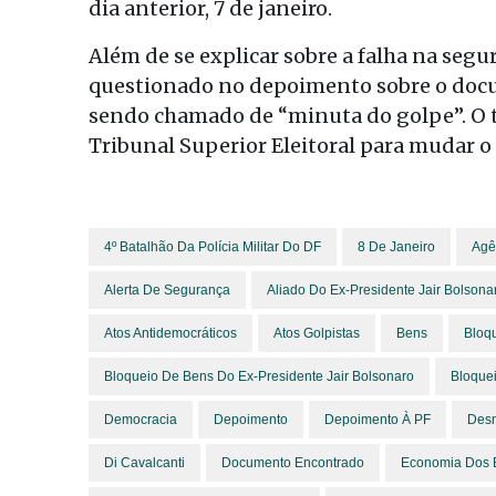
dia anterior, 7 de janeiro.
Além de se explicar sobre a falha na segu
questionado no depoimento sobre o doc
sendo chamado de “minuta do golpe”. O t
Tribunal Superior Eleitoral para mudar o 
4º Batalhão Da Polícia Militar Do DF
8 De Janeiro
Agê
Alerta De Segurança
Aliado Do Ex-Presidente Jair Bolsona
Atos Antidemocráticos
Atos Golpistas
Bens
Bloq
Bloqueio De Bens Do Ex-Presidente Jair Bolsonaro
Bloque
Democracia
Depoimento
Depoimento À PF
Desm
Di Cavalcanti
Documento Encontrado
Economia Dos 