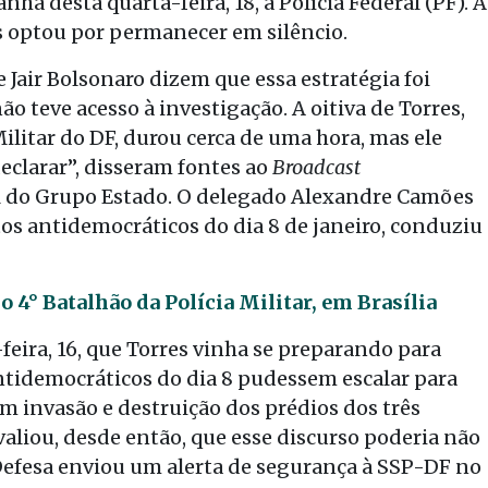
ã desta quarta-feira, 18, à Polícia Federal (PF). A
s optou por permanecer em silêncio.
 Jair Bolsonaro dizem que essa estratégia foi
o teve acesso à investigação. A oitiva de Torres,
ilitar do DF, durou cerca de uma hora, mas ele
clarar”, disseram fontes ao
Broadcast
al do Grupo Estado. O delegado Alexandre Camões
os antidemocráticos do dia 8 de janeiro, conduziu
4° Batalhão da Polícia Militar, em Brasília
ira, 16, que Torres vinha se preparando para
ntidemocráticos do dia 8 pudessem escalar para
 invasão e destruição dos prédios dos três
aliou, desde então, que esse discurso poderia não
 Defesa enviou um alerta de segurança à SSP-DF no