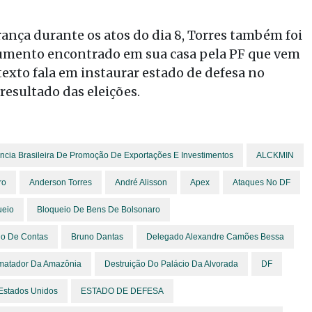
rança durante os atos do dia 8, Torres também foi
umento encontrado em sua casa pela PF que vem
exto fala em instaurar estado de defesa no
resultado das eleições.
ncia Brasileira De Promoção De Exportações E Investimentos
ALCKMIN
ro
Anderson Torres
André Alisson
Apex
Ataques No DF
ueio
Bloqueio De Bens De Bolsonaro
io De Contas
Bruno Dantas
Delegado Alexandre Camões Bessa
atador Da Amazônia
Destruição Do Palácio Da Alvorada
DF
Estados Unidos
ESTADO DE DEFESA