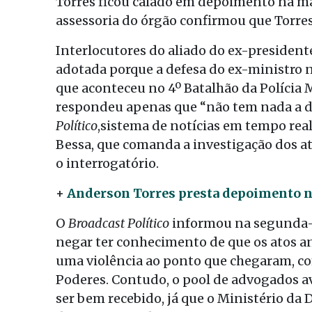
Torres ficou calado em depoimento na manh
assessoria do órgão confirmou que Torre
Interlocutores do aliado do ex-presidente
adotada porque a defesa do ex-ministro nã
que aconteceu no 4º Batalhão da Polícia M
respondeu apenas que “não tem nada a de
Político
,sistema de notícias em tempo re
Bessa, que comanda a investigação dos at
o interrogatório.
+
Anderson Torres presta depoimento no 
O
Broadcast Político
informou na segunda-fe
negar ter conhecimento de que os atos a
uma violência ao ponto que chegaram, com
Poderes. Contudo, o pool de advogados av
ser bem recebido, já que o Ministério da