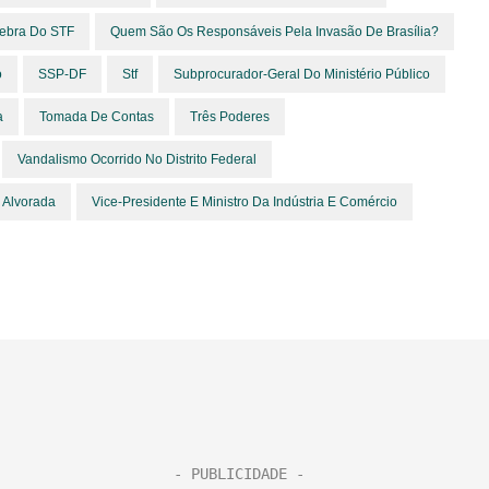
ebra Do STF
Quem São Os Responsáveis Pela Invasão De Brasília?
o
SSP-DF
Stf
Subprocurador-Geral Do Ministério Público
a
Tomada De Contas
Três Poderes
Vandalismo Ocorrido No Distrito Federal
 Alvorada
Vice-Presidente E Ministro Da Indústria E Comércio