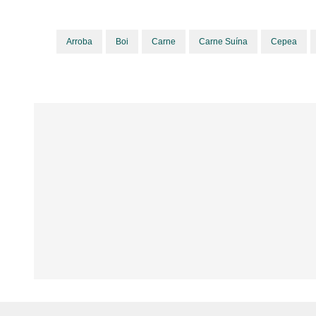
Arroba
Boi
Carne
Carne Suína
Cepea