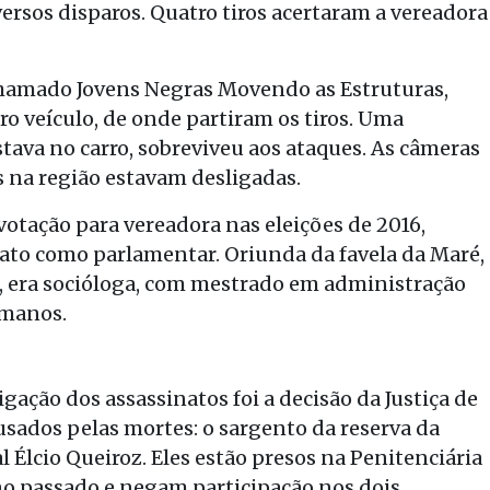
ersos disparos. Quatro tiros acertaram a vereadora
chamado Jovens Negras Movendo as Estruturas,
o veículo, de onde partiram os tiros. Uma
ava no carro, sobreviveu aos ataques. As câmeras
 na região estavam desligadas.
 votação para vereadora nas eleições de 2016,
ato como parlamentar. Oriunda da favela da Maré,
s, era socióloga, com mestrado em administração
umanos.
ação dos assassinatos foi a decisão da Justiça de
sados pelas mortes: o sargento da reserva da
al Élcio Queiroz. Eles estão presos na Penitenciária
no passado e negam participação nos dois