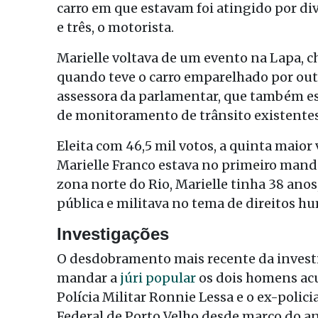
carro em que estavam foi atingido por div
e três, o motorista.
Marielle voltava de um evento na Lapa, 
quando teve o carro emparelhado por outr
assessora da parlamentar, que também est
de monitoramento de trânsito existentes
Eleita com 46,5 mil votos, a quinta maior
Marielle Franco estava no primeiro mand
zona norte do Rio, Marielle tinha 38 ano
pública e militava no tema de direitos h
Investigações
O desdobramento mais recente da investig
mandar a
júri popular
os dois homens acu
Polícia Militar Ronnie Lessa e o ex-polici
Federal de Porto Velho desde março do a