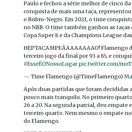
Paulo e fechou a série melhor de cinco da
conquista de mais uma taça, represento
o Rubro-Negro. Em 2021, o time conquisto
no NBB. O time também ganhou as taças d
Copa Super 8 e da Champions League das
HEPTACAMPEÃAAAAAAAO! Flamengo domi
terceiro jogo da final por 93 a 85, e conqu
#EsseÉONossoLugar
pic.twitter.com/mo
— Time Flamengo (@TimeFlamengo)
Ma
Após duas partidas que foram decididas a
pouco mais tranquilo. No primeiro quarto,
26 a 20. Na segunda parcial, deu empate e
terceiro quarto. Nem mesmo o empate no qua
do Flamengo.