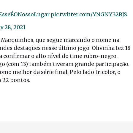
EsseÉONossoLugar
pic.twitter.com/YNGNY32BJS
y 28, 2021
a e Marquinhos, que segue marcando o nome na
andes destaques nesse último jogo. Olivinha fez 18
 confirmar o alto nível do time rubro-negro,
ago (com 13) também tiveram grande participação.
omo melhor da série final. Pelo lado tricolor, o
m 22 pontos.