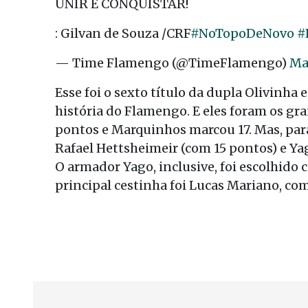
UNIR E CONQUISTAR!
: Gilvan de Souza /CRF
#NoTopoDeNovo
#
— Time Flamengo (@TimeFlamengo)
Ma
Esse foi o sexto título da dupla Olivinh
história do Flamengo. E eles foram os gr
pontos e Marquinhos marcou 17. Mas, para
Rafael Hettsheimeir (com 15 pontos) e Y
O armador Yago, inclusive, foi escolhido c
principal cestinha foi Lucas Mariano, co