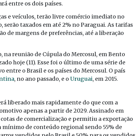
ará entre os dois países.
s e veículos, terão livre comércio imediato no
o, serão taxados em até 2% no Paraguai. As tarifas
ão de margens de preferências, até a liberação
, na reunião de Cúpula do Mercosul, em Bento
zado hoje (11). Esse foi o último de uma série de
 entre o Brasil e os países do Mercosul. O país
ntina
, no ano passado, e o
Uruguai
, em 2015.
será liberado mais rapidamente do que com a
tomotivo apenas a partir de 2029. Assinado em
 cotas de comercialização e permitiu a exportação
m mínimo de conteúdo regional sendo 55% de
arros vendidos pelo Brasil e 50% para os vendidos