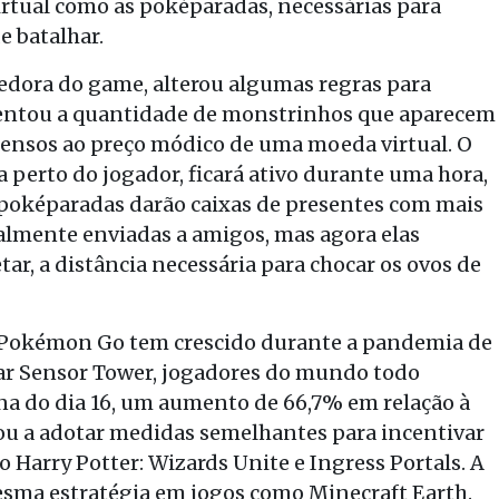
tual como as poképaradas, necessárias para
e batalhar.
vedora do game, alterou algumas regras para
umentou a quantidade de monstrinhos que aparecem
ensos ao preço módico de uma moeda virtual. O
 perto do jogador, ficará ativo durante uma hora,
 poképaradas darão caixas de presentes com mais
almente enviadas a amigos, mas agora elas
ar, a distância necessária para chocar os ovos de
e Pokémon Go tem crescido durante a pandemia de
sar Sensor Tower, jogadores do mundo todo
 do dia 16, um aumento de 66,7% em relação à
ou a adotar medidas semelhantes para incentivar
 Harry Potter: Wizards Unite e Ingress Portals. A
ma estratégia em jogos como Minecraft Earth.