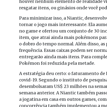
houver nenhum elemento de realidade vir
resgatar itens, ou ginásios onde você pod
Para minimizar isso, a Niantic, desenvol
tornar o jogo mais interessante. Ela a
no game e ofertou um conjunto de 30 inc
item, que atrai ainda mais pokémons para
o dobro do tempo normal. Além disso, as
frequência. Essas caixas podem ser norm
entregarão ainda mais itens. Para complet
Pokémon foi reduzida pela metade.
A estratégia deu certo: o faturamento d
covid-19. Segundo o instituto de pesqui
desembolsaram US$ 23 milhões na semana
semana anterior. A Niantic também pass
a jogatina em casa em outros games, como
concorrência também implementou a mes