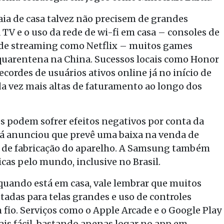
ia de casa talvez não precisem de grandes
TV e o uso da rede de wi-fi em casa – consoles de
 de streaming como Netflix – muitos games
quarentena na China. Sucessos locais como Honor
cordes de usuários ativos online já no início de
da vez mais altas de faturamento ao longo dos
s podem sofrer efeitos negativos por conta da
 já anunciou que prevê uma baixa na venda de
s de fabricação do aparelho. A Samsung também
cas pelo mundo, inclusive no Brasil.
 quando está em casa, vale lembrar que muitos
adas para telas grandes e uso de controles
 fio. Serviços como o Apple Arcade e o Google Play
is fácil, bastando apenas logar no app em