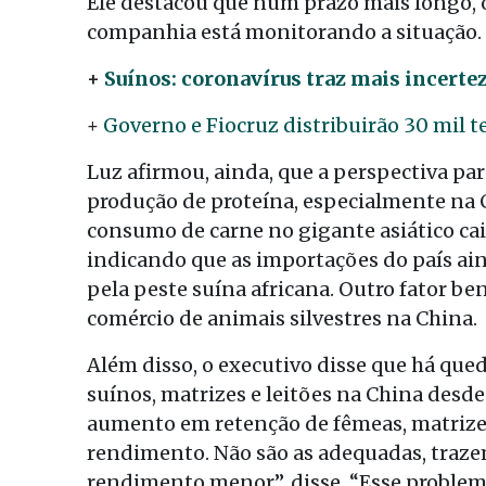
Ele destacou que num prazo mais longo, o
companhia está monitorando a situação.
+
Suínos: coronavírus traz mais incerte
+
Governo e Fiocruz distribuirão 30 mil t
Luz afirmou, ainda, que a perspectiva par
produção de proteína, especialmente na 
consumo de carne no gigante asiático cai
indicando que as importações do país a
pela peste suína africana. Outro fator be
comércio de animais silvestres na China.
Além disso, o executivo disse que há que
suínos, matrizes e leitões na China desd
aumento em retenção de fêmeas, matrizes
rendimento. Não são as adequadas, traz
rendimento menor”, disse. “Esse problem