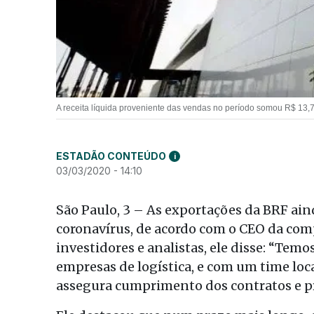
A receita líquida proveniente das vendas no período somou R$ 13,7
ESTADÃO CONTEÚDO
i
03/03/2020 - 14:10
São Paulo, 3 – As exportações da BRF ai
coronavírus, de acordo com o CEO da com
investidores e analistas, ele disse: “Tem
empresas de logística, e com um time loc
assegura cumprimento dos contratos e pr