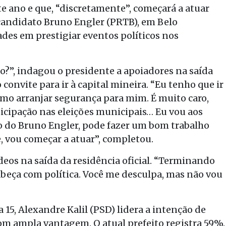
te ano e que, “discretamente”, começará a atuar
candidato Bruno Engler (PRTB), em Belo
ades em prestigiar eventos políticos nos
?”, indagou o presidente a apoiadores na saída
 convite para ir à capital mineira. “Eu tenho que ir
omo arranjar segurança para mim. É muito caro,
ticipação nas eleições municipais… Eu vou aos
o do Bruno Engler, pode fazer um bom trabalho
, vou começar a atuar”, completou.
deos na saída da residência oficial. “Terminando
cabeça com política. Você me desculpa, mas não vou
15, Alexandre Kalil (PSD) lidera a intenção de
om ampla vantagem. O atual prefeito registra 59%.