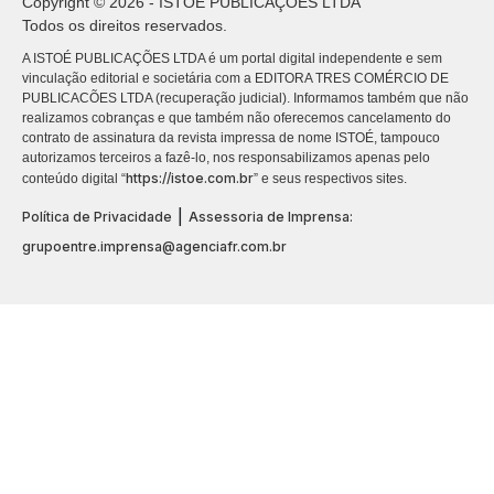
Copyright © 2026 - ISTOÉ PUBLICAÇÕES LTDA
Todos os direitos reservados.
A ISTOÉ PUBLICAÇÕES LTDA é um portal digital independente e sem
vinculação editorial e societária com a EDITORA TRES COMÉRCIO DE
PUBLICACÕES LTDA (recuperação judicial). Informamos também que não
realizamos cobranças e que também não oferecemos cancelamento do
contrato de assinatura da revista impressa de nome ISTOÉ, tampouco
autorizamos terceiros a fazê-lo, nos responsabilizamos apenas pelo
https://istoe.com.br
conteúdo digital “
” e seus respectivos sites.
|
Política de Privacidade
Assessoria de Imprensa:
grupoentre.imprensa@agenciafr.com.br