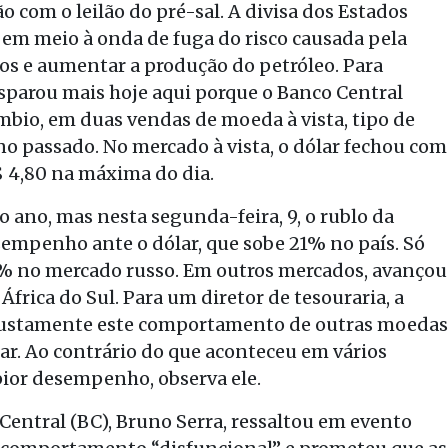
 com o leilão do pré-sal. A divisa dos Estados
 em meio à onda de fuga do risco causada pela
ços e aumentar a produção do petróleo. Para
isparou mais hoje aqui porque o Banco Central
mbio, em duas vendas de moeda à vista, tipo de
no passado. No mercado à vista, o dólar fechou com
$ 4,80 na máxima do dia.
o ano, mas nesta segunda-feira, 9, o rublo da
sempenho ante o dólar, que sobe 21% no país. Só
 9% no mercado russo. Em outros mercados, avançou
frica do Sul. Para um diretor de tesouraria, a
i justamente este comportamento de outras moedas
r. Ao contrário do que aconteceu em vários
 pior desempenho, observa ele.
Central (BC), Bruno Serra, ressaltou em evento