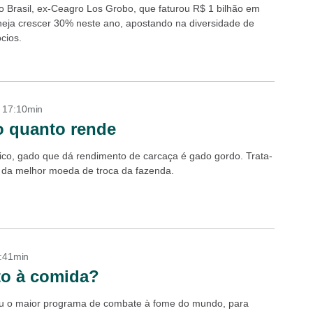
o Brasil, ex-Ceagro Los Grobo, que faturou R$ 1 bilhão em
neja crescer 30% neste ano, apostando na diversidade de
cios.
- 17:10min
o quanto rende
ífico, gado que dá rendimento de carcaça é gado gordo. Trata-
, da melhor moeda de troca da fazenda.
6:41min
to à comida?
ou o maior programa de combate à fome do mundo, para