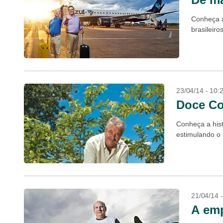
Conheça a
brasileiro
23/04/14 - 10:
Doce Co
Conheça a hist
estimulando o 
21/04/14 
A emp