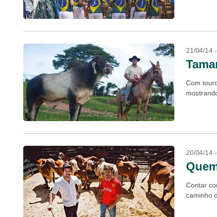
21/04/14 
Tama
Com touro
mostrando
20/04/14 
Quem
Contar co
caminho d