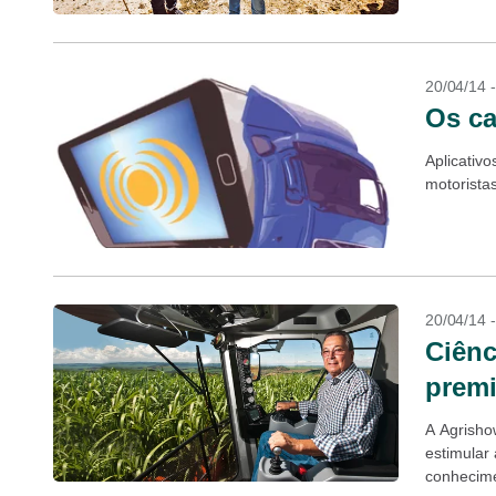
20/04/14 
Os ca
Aplicativ
motorista
20/04/14 
Ciênc
premi
A Agrishow
estimular
conhecim