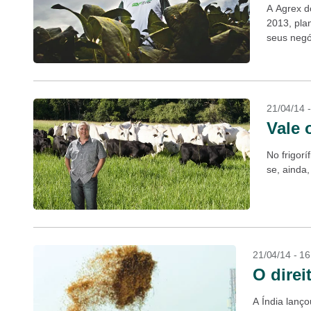
A Agrex d
2013, pla
seus negó
21/04/14 
Vale 
No frigor
se, ainda
21/04/14 - 1
O direi
A Índia lanç