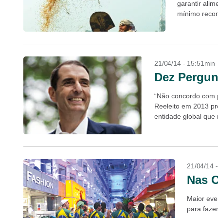
garantir ali
mínimo recom
21/04/14 - 15:51min
Dez Pergunt
“Não concordo com p
Reeleito em 2013 pre
entidade global que
mundo, o brasileiro..
21/04/14 
Nas 
Maior even
para faze