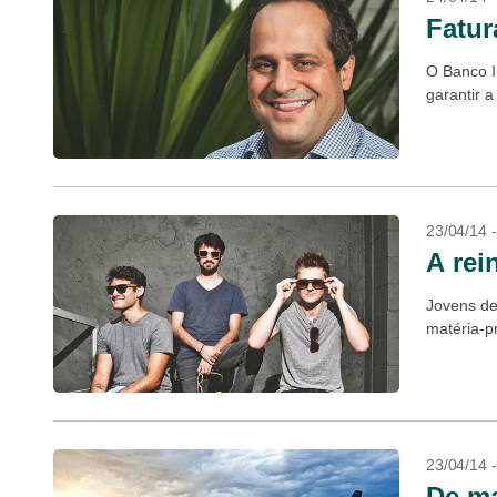
Fatur
O Banco I
garantir 
23/04/14 
A rei
Jovens de
matéria-p
23/04/14 
De ma