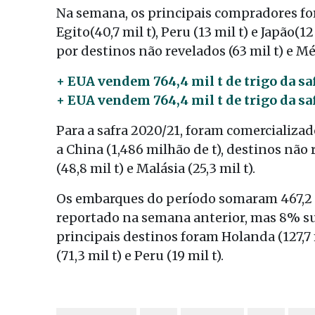
Na semana, os principais compradores fora
Egito(40,7 mil t), Peru (13 mil t) e Japão
por destinos não revelados (63 mil t) e Méx
+ EUA vendem 764,4 mil t de trigo da sa
+ EUA vendem 764,4 mil t de trigo da sa
Para a safra 2020/21, foram comercializa
a China (1,486 milhão de t), destinos não 
(48,8 mil t) e Malásia (25,3 mil t).
Os embarques do período somaram 467,2 
reportado na semana anterior, mas 8% su
principais destinos foram Holanda (127,7 mi
(71,3 mil t) e Peru (19 mil t).