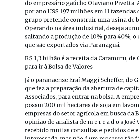
do empresário gaúcho Otaviano Pivetta. 
por ano US$ 197 milhões em 11 fazendas q
grupo pretende construir uma usina de bi
Operando na área industrial, deseja aum
saltando a produção de 10% para 40%, o q
que são exportados via Paranaguá.
R$ 1,3 bilhão é a receita da Caramuru, de
para ir à Bolsa de Valores
Já o paranaense Eraí Maggi Scheffer, do
que fez a preparação da abertura de capi
Associados, para entrar na bolsa. A empr
possui 200 mil hectares de soja em lavoura
empresas do setor agrícola em busca da Bo
opinião do analista de m e r c a d o s José
recebido muitas consultas e pedidos de e
interessada, mas não é um processo tão fá