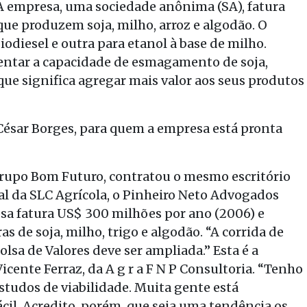
A empresa, uma sociedade anônima (SA), fatura
ue produzem soja, milho, arroz e algodão. O
odiesel e outra para etanol à base de milho.
entar a capacidade de esmagamento de soja,
ue significa agregar mais valor aos seus produtos
 César Borges, para quem a empresa está pronta
 Grupo Bom Futuro, contratou o mesmo escritório
tal da SLC Agrícola, o Pinheiro Neto Advogados
esa fatura US$ 300 milhões por ano (2006) e
s de soja, milho, trigo e algodão. “A corrida de
lsa de Valores deve ser ampliada.” Esta é a
 Vicente Ferraz, da A g r a F N P Consultoria. “Tenho
studos de viabilidade. Muita gente está
cil. Acredito, porém, que seja uma tendência os