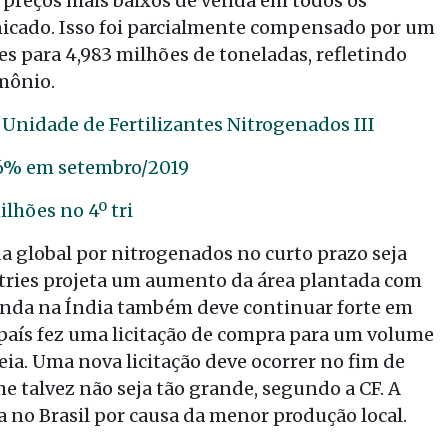
or preços mais baixos de venda em todos os
nicado. Isso foi parcialmente compensado por um
s para 4,983 milhões de toneladas, refletindo
mônio.
 Unidade de Fertilizantes Nitrogenados III
,6% em setembro/2019
ilhões no 4º tri
 global por nitrogenados no curto prazo seja
stries projeta um aumento da área plantada com
anda na Índia também deve continuar forte em
 país fez uma licitação de compra para um volume
eia. Uma nova licitação deve ocorrer no fim de
e talvez não seja tão grande, segundo a CF. A
no Brasil por causa da menor produção local.