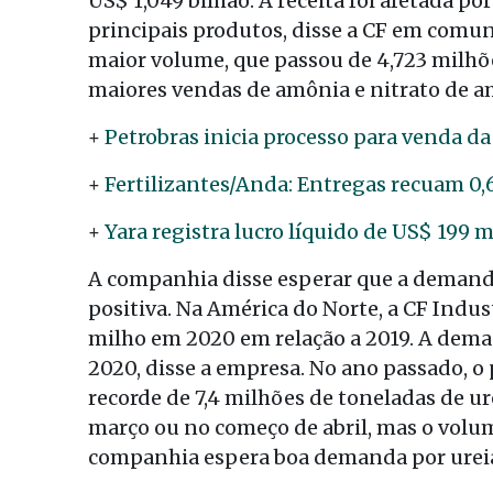
US$ 1,049 bilhão. A receita foi afetada p
principais produtos, disse a CF em comu
maior volume, que passou de 4,723 milhõe
maiores vendas de amônia e nitrato de a
+
Petrobras inicia processo para venda da
+
Fertilizantes/Anda: Entregas recuam 0
+
Yara registra lucro líquido de US$ 199 m
A companhia disse esperar que a demanda
positiva. Na América do Norte, a CF Indu
milho em 2020 em relação a 2019. A dem
2020, disse a empresa. No ano passado, o
recorde de 7,4 milhões de toneladas de ur
março ou no começo de abril, mas o volum
companhia espera boa demanda por ureia 