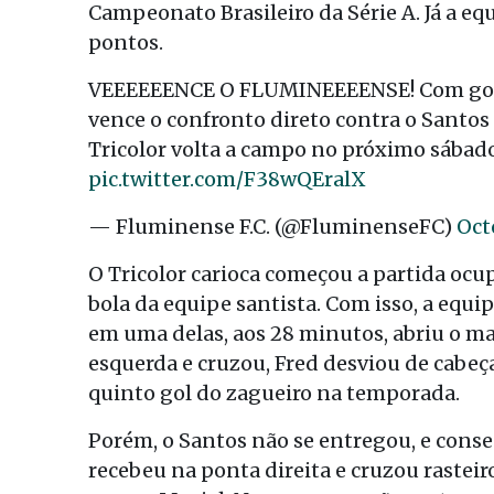
Campeonato Brasileiro da Série A. Já a eq
pontos.
VEEEEEENCE O FLUMINEEEENSE! Com gols d
vence o confronto direto contra o Santos
Tricolor volta a campo no próximo sábado, 
pic.twitter.com/F38wQEralX
— Fluminense F.C. (@FluminenseFC)
Oct
O Tricolor carioca começou a partida oc
bola da equipe santista. Com isso, a equi
em uma delas, aos 28 minutos, abriu o ma
esquerda e cruzou, Fred desviou de cabeça 
quinto gol do zagueiro na temporada.
Porém, o Santos não se entregou, e cons
recebeu na ponta direita e cruzou rastei