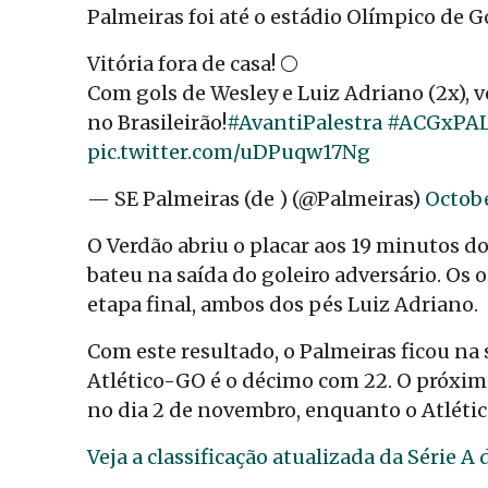
Palmeiras foi até o estádio Olímpico de G
Vitória fora de casa! ⚪
Com gols de Wesley e Luiz Adriano (2x),
no Brasileirão!
#AvantiPalestra
#ACGxPA
pic.twitter.com/uDPuqw17Ng
— SE Palmeiras (de ) (@Palmeiras)
Octobe
O Verdão abriu o placar aos 19 minutos d
bateu na saída do goleiro adversário. Os 
etapa final, ambos dos pés Luiz Adriano.
Com este resultado, o Palmeiras ficou na
Atlético-GO é o décimo com 22. O próxi
no dia 2 de novembro, enquanto o Atlétic
Veja a classificação atualizada da Série A d