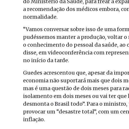
do Ministério da Saúde, para frear a expa
a recomendação dos médicos embora, como
normalidade.
“Vamos conversar sobre isso de uma form
pudéssemos manter a produção, voltar o 
o conhecimento do pessoal da saúde, ao co
disse, em videoconferência com represen
no início da tarde.
Guedes acrescentou que, apesar da import
economia não suportará mais que dois mese
mas é uma questão de dois meses para rac
isolamento em dois meses ou vai ter que 
desmonta o Brasil todo”. Para o ministr
provocar um “desastre total”, com um ce
inflação.