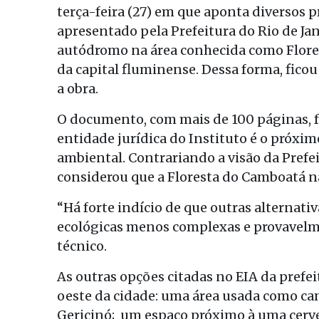
terça-feira (27) em que aponta diversos
apresentado pela Prefeitura do Rio de Jan
autódromo na área conhecida como Flores
da capital fluminense. Dessa forma, fico
a obra.
O documento, com mais de 100 páginas, f
entidade jurídica do Instituto é o próxim
ambiental. Contrariando a visão da Prefe
considerou que a Floresta do Camboatá não
“Há forte indício de que outras alternati
ecológicas menos complexas e provavelme
técnico.
As outras opções citadas no EIA da prefe
oeste da cidade: uma área usada como cam
Gericinó; um espaço próximo à uma cerv