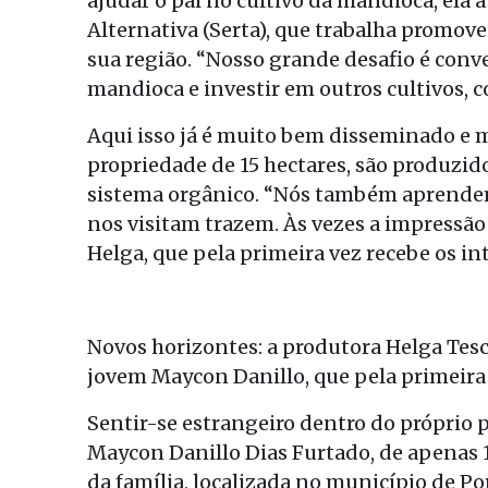
ajudar o pai no cultivo da mandioca, ela 
Alternativa (Serta), que trabalha promove
sua região. “Nosso grande desafio é conv
mandioca e investir em outros cultivos, co
Aqui isso já é muito bem disseminado e m
propriedade de 15 hectares, são produzido
sistema orgânico. “Nós também aprendem
nos visitam trazem. Às vezes a impressão
Helga, que pela primeira vez recebe os in
Novos horizontes: a produtora Helga Tes
jovem Maycon Danillo, que pela primeira
Sentir-se estrangeiro dentro do próprio 
Maycon Danillo Dias Furtado, de apenas 1
da família, localizada no município de Por