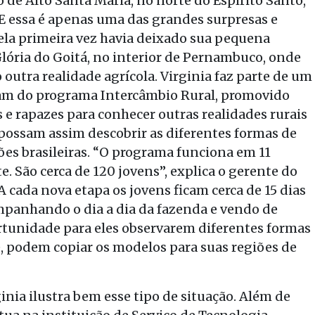
o de Alto Santa Maria, no norte do Espírito Santo,
 E essa é apenas uma das grandes surpresas e
ela primeira vez havia deixado sua pequena
lória do Goitá, no interior de Pernambuco, onde
outra realidade agrícola. Virginia faz parte de um
pam do programa Intercâmbio Rural, promovido
 e rapazes para conhecer outras realidades rurais
 possam assim descobrir as diferentes formas de
es brasileiras. “O programa funciona em 11
. São cerca de 120 jovens”, explica o gerente do
A cada nova etapa os jovens ficam cerca de 15 dias
panhando o dia a dia da fazenda e vendo de
rtunidade para eles observarem diferentes formas
te, podem copiar os modelos para suas regiões de
nia ilustra bem esse tipo de situação. Além de