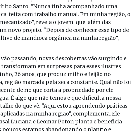
Espírito Santo. “Nunca tinha acompanhado uma
ca, feita com trabalho manual. Em minha região, o
o mecanizado”, revela o jovem, que, além das
m novo projeto. “Depois de conhecer esse tipo de
ultivo de mandioca orgânica na minha região”,
 vão passando, novas descobertas vão surgindo e
 transformam em surpresas para esses ilustres
Pinho, 26 anos, que produz milho e feijão no
, região marcada pela seca constante. Qual não foi
cente de rio que corta a propriedade por ele
água. É algo que não temos e que dificulta nossa
etalhe do que vê. “Aqui estou aprendendo práticas
eaplicadas na minha região”, complementa. Ele
casal Luciana e Leomar Poton planta e beneficia
os poucos estamos abandonando o plantio e