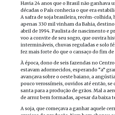
Havia 24 anos que o Brasil não ganhava 
décadas o País conhecia o que era estabi
A safra de soja brasileira, recém-colhida,
apenas 330 mil vinham da Bahia, destino
abril de 1994. Paulista de nascimento e p
voo a convite de seu sogro, que ouvira hi
intermináveis, chuvas reguladas e solo fér
fez mais forte do que o cansaço do fim de
À época, dono de seis fazendas no Centr
estavam adormecidos, esperando “a” gr
avançava sobre o oeste baiano, a angústi
pouco verossímeis, ouvidos até então, s
santa para a produção de grãos. Mal a ae
de arroz bem formadas, apesar da baixa 
A soja, que começava a ganhar aquele cer