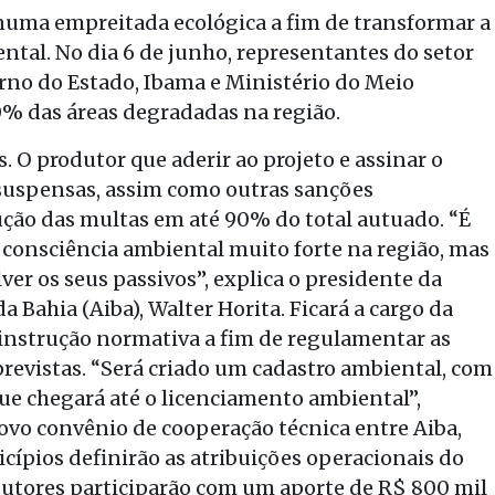
numa empreitada ecológica a fim de transformar a
tal. No dia 6 de junho, representantes do setor
no do Estado, Ibama e Ministério do Meio
0% das áreas degradadas na região.
. O produtor que aderir ao projeto e assinar o
suspensas, assim como outras sanções
dução das multas em até 90% do total autuado. “É
consciência ambiental muito forte na região, mas
r os seus passivos”, explica o presidente da
a Bahia (Aiba), Walter Horita. Ficará a cargo da
instrução normativa a fim de regulamentar as
previstas. “Será criado um cadastro ambiental, com
e chegará até o licenciamento ambiental”,
ovo convênio de cooperação técnica entre Aiba,
cípios definirão as atribuições operacionais do
dutores participarão com um aporte de R$ 800 mil