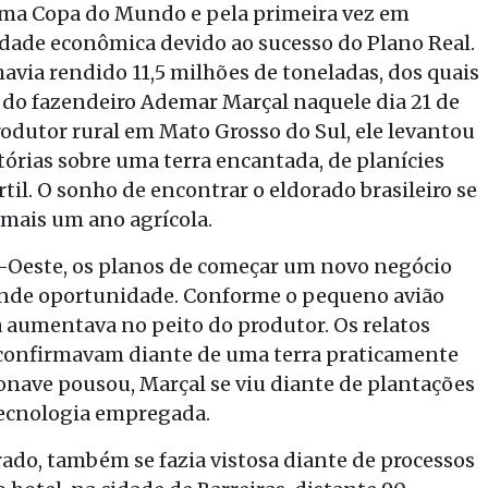
uma Copa do Mundo e pela primeira vez em
lidade econômica devido ao sucesso do Plano Real.
 havia rendido 11,5 milhões de toneladas, dos quais
 do fazendeiro Ademar Marçal naquele dia 21 de
rodutor rural em Mato Grosso do Sul, ele levantou
stórias sobre uma terra encantada, de planícies
til. O sonho de encontrar o eldorado brasileiro se
 mais um ano agrícola.
o-Oeste, os planos de começar um novo negócio
ande oportunidade. Conforme o pequeno avião
a aumentava no peito do produtor. Os relatos
e confirmavam diante de uma terra praticamente
ronave pousou, Marçal se viu diante de plantações
tecnologia empregada.
rado, também se fazia vistosa diante de processos