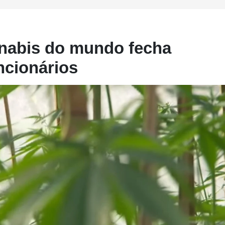
nnabis do mundo fecha
ncionários