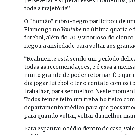
perseverar e superar esses momentos, po
toda a trajetória”.
O “homão” rubro-negro participou de uma 
Flamengo no
Youtube
na última quarta e 
futebol, além do 2019 vitorioso do elenco
negou a ansiedade para voltar aos grama
“Realmente está sendo um período delic
todas as recomendações, e é essa a mens
muito grande de poder retornar. É o que n
dia jogar futebol e ter o contato com os 
trabalhar, para ser melhor. Neste moment
Todos temos feito um trabalho físico com
departamento médico para que possamos 
para quando voltar, voltar da melhor man
Para espantar o tédio dentro de casa, vale