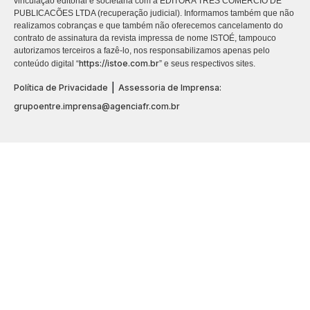
vinculação editorial e societária com a EDITORA TRES COMÉRCIO DE
PUBLICACÕES LTDA (recuperação judicial). Informamos também que não
realizamos cobranças e que também não oferecemos cancelamento do
contrato de assinatura da revista impressa de nome ISTOÉ, tampouco
autorizamos terceiros a fazê-lo, nos responsabilizamos apenas pelo
https://istoe.com.br
conteúdo digital “
” e seus respectivos sites.
|
Política de Privacidade
Assessoria de Imprensa:
grupoentre.imprensa@agenciafr.com.br