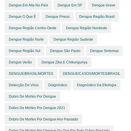
Dengue Em Alta No País
Dengue Em SP
Dengue Grave
Dengue O Que É
Dengue Pneus
Dengue Região Brasil
Dengue Região Centro-Oeste
Dengue Região Nordeste
Dengue Região Norte
Dengue Região Sudeste
Dengue Região Sul
Dengue São Paulo
Dengue Sintomas
Dengue Verão
Dengue Zika E Chikungunya
DENGUE/BRASIL/MORTES
DENGUE/CASOS/MORTES/BRASIL
Detecção Do Vírus
Diagnóstico
Diagnóstico Da Etiologia
Dobro De Mortes Por Dengue
Dobro De Mortes Por Dengue 2021
Dobro De Mortes Por Dengue Ano Passado
Dobro De Mortes Por Dengue Do Que Em Todo O Ano Passado