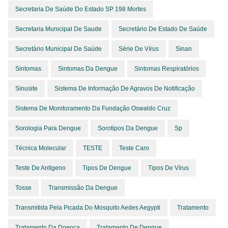
Secretaria De Saúde Do Estado SP 198 Mortes
Secretaria Municipal De Saude
Secretário De Estado De Saúde
Secretário Municipal De Saúde
Série De Vírus
Sinan
Sintomas
Sintomas Da Dengue
Sintomas Respiratórios
Sinusite
Sistema De Informação De Agravos De Notificação
Sistema De Monitoramento Da Fundação Oswaldo Cruz
Sorologia Para Dengue
Sorotipos Da Dengue
Sp
Técnica Molecular
TESTE
Teste Caro
Teste De Antígeno
Tipos De Dengue
Tipos De Vírus
Tosse
Transmissão Da Dengue
Transmitida Pela Picada Do Mosquito Aedes Aegypti
Tratamento
Tratamento Da Doença
Tratamento De Dengue