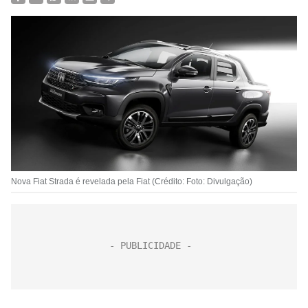
Nova Fiat Strada é revelada pela Fiat (Crédito: Foto: Divulgação)