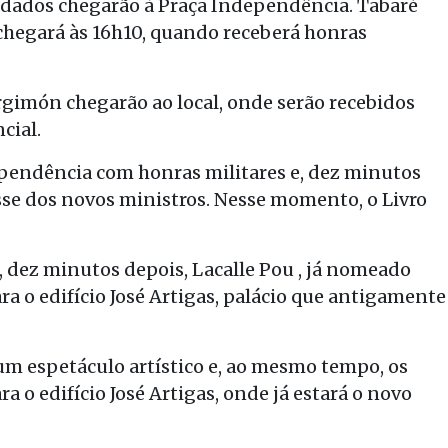
nvidados chegarão à Praça Independência. Tabaré
 chegará às 16h10, quando receberá honras
rgimón chegarão ao local, onde serão recebidos
cial.
ependência com honras militares e, dez minutos
osse dos novos ministros. Nesse momento, o Livro
e, dez minutos depois, Lacalle Pou , já nomeado
ra o edifício José Artigas, palácio que antigamente
um espetáculo artístico e, ao mesmo tempo, os
a o edifício José Artigas, onde já estará o novo