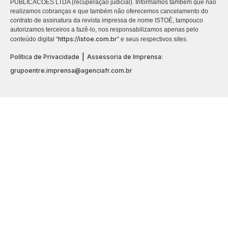
PUBLICACÕES LTDA (recuperação judicial). Informamos também que não
realizamos cobranças e que também não oferecemos cancelamento do
contrato de assinatura da revista impressa de nome ISTOÉ, tampouco
autorizamos terceiros a fazê-lo, nos responsabilizamos apenas pelo
https://istoe.com.br
conteúdo digital “
” e seus respectivos sites.
|
Política de Privacidade
Assessoria de Imprensa:
grupoentre.imprensa@agenciafr.com.br