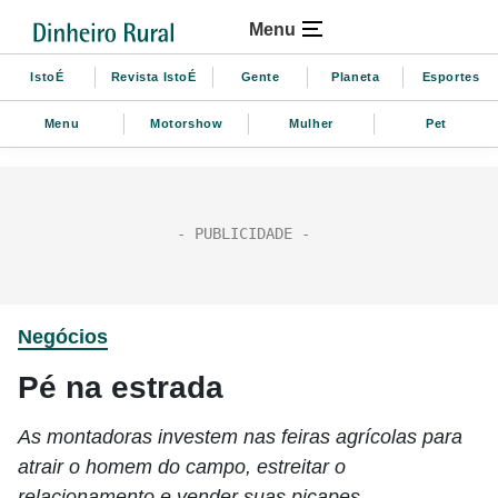
Menu
IstoÉ
Revista IstoÉ
Gente
Planeta
Esportes
Menu
Motorshow
Mulher
Pet
Negócios
Pé na estrada
As montadoras investem nas feiras agrícolas para
atrair o homem do campo, estreitar o
relacionamento e vender suas picapes