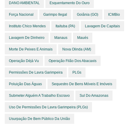
DANO AMBIENTAL
Esquentamento Do Ouro
Força Nacional
Garimpo Ilegal
Goiânia (GO)
ICMBio
Instituto Chico Mendes
Itaituba (PA)
Lavagem De Capitais
Lavagem De Dinheiro
Manaus
Maués
Morte De Peixes E Animais
Nova Olinda (AM)
Operação Déjà Vu
Operação Filão Dos Abacaxis
Permissões De Lavra Garimpeira
PLGs
Poluição Das Águas
Sequestro De Bens Móveis E Imóveis
Submeter Alguém A Trabalho Escravo
Sul Do Amazonas
Uso De Permissões De Lavra Garimpeira (PLGs)
Usurpação De Bem Público Da União