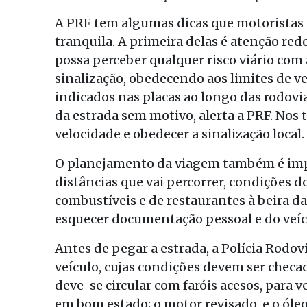
A PRF tem algumas dicas que motoristas
tranquila. A primeira delas é atenção re
possa perceber qualquer risco viário com
sinalização, obedecendo aos limites de v
indicados nas placas ao longo das rodovi
da estrada sem motivo, alerta a PRF. Nos 
velocidade e obedecer a sinalização local.
O planejamento da viagem também é impo
distâncias que vai percorrer, condições d
combustíveis e de restaurantes à beira d
esquecer documentação pessoal e do veíc
Antes de pegar a estrada, a Polícia Rodo
veículo, cujas condições devem ser chec
deve-se circular com faróis acesos, para v
em bom estado; o motor revisado, e o óleo