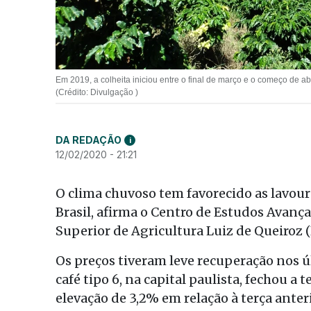
Em 2019, a colheita iniciou entre o final de março e o começo de abr
(Crédito: Divulgação )
DA REDAÇÃO
i
12/02/2020 - 21:21
O clima chuvoso tem favorecido as lavour
Brasil, afirma o Centro de Estudos Avanç
Superior de Agricultura Luiz de Queiroz 
Os preços tiveram leve recuperação nos úl
café tipo 6, na capital paulista, fechou a 
elevação de 3,2% em relação à terça anteri