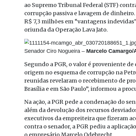
ao Supremo Tribunal Federal (STF) contra
corrupção passiva e lavagem de dinheiro
R$ 7,3 milhões em “vantagens indevidas”
oriunda da Operação Lava Jato.
Senador Ciro Nogueira –
Marcelo Camargo/A
Segundo a PGR, o valor é proveniente de d
origem no esquema de corrupção na Petrob
reunidas revelaram o recebimento de prop
Brasília e em São Paulo”, informou a proc
Na ação, a PGR pede a condenação do sen
além da devolução dos recursos desviados
executivos da empreiteira que fizeram aco
contra o senador, a PGR pediu a aplicação
o empresário Marcelo Odebrecht.