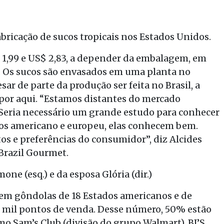
bricação de sucos tropicais nos Estados Unidos.
 1,99 e US$ 2,83, a depender da embalagem, em
ml. Os sucos são envasados em uma planta no
ar de parte da produção ser feita no Brasil, a
por aqui. “Estamos distantes do mercado
“Seria necessário um grande estudo para conhecer
dos americano e europeu, elas conhecem bem.
s e preferências do consumidor”, diz Alcides
Brazil Gourmet.
one (esq.) e da esposa Glória (dir.)
em gôndolas de 18 Estados americanos e de
o mil pontos de venda. Desse número, 50% estão
mo Sam’s Club (divisão do grupo Walmart), BJ’S