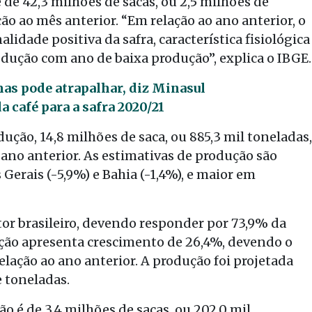
é de 42,3 milhões de sacas, ou 2,5 milhões de
o ao mês anterior. “Em relação ao ano anterior, o
lidade positiva da safra, característica fisiológica
odução com ano de baixa produção”, explica o IBGE.
mas pode atrapalhar, diz Minasul
 café para a safra 2020/21
odução, 14,8 milhões de saca, ou 885,3 mil toneladas,
 ano anterior. As estimativas de produção são
Gerais (-5,9%) e Bahia (-1,4%), e maior em
or brasileiro, devendo responder por 73,9% da
ção apresenta crescimento de 26,4%, devendo o
ção ao ano anterior. A produção foi projetada
e toneladas.
ão é de 3,4 milhões de sacas, ou 202,0 mil