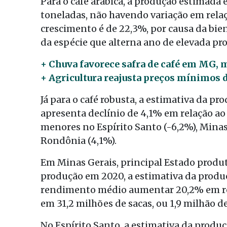
Para o café arábica, a produção estimada 
toneladas, não havendo variação em relaçã
crescimento é de 22,3%, por causa da biena
da espécie que alterna ano de elevada pr
+ Chuva favorece safra de café em MG, 
+ Agricultura reajusta preços mínimos da
Já para o café robusta, a estimativa da pr
apresenta declínio de 4,1% em relação ao
menores no Espírito Santo (-6,2%), Minas 
Rondônia (4,1%).
Em Minas Gerais, principal Estado produt
produção em 2020, a estimativa da produ
rendimento médio aumentar 20,2% em rela
em 31,2 milhões de sacas, ou 1,9 milhão d
No Espírito Santo, a estimativa da produç