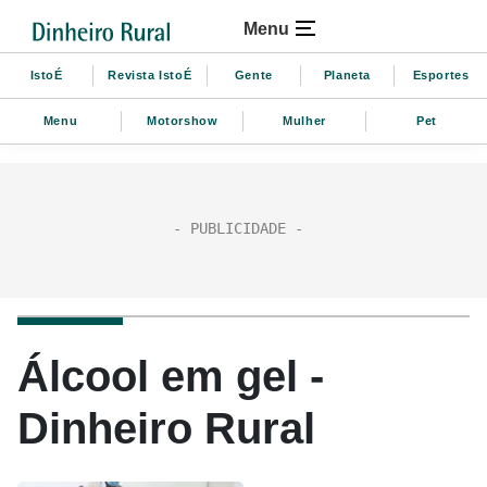
Menu
IstoÉ
Revista IstoÉ
Gente
Planeta
Esportes
Menu
Motorshow
Mulher
Pet
Álcool em gel -
Dinheiro Rural