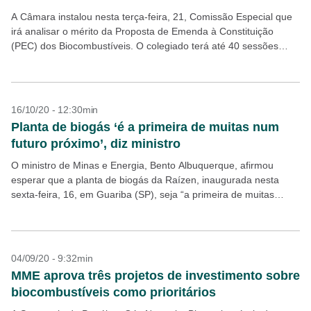
A Câmara instalou nesta terça-feira, 21, Comissão Especial que
irá analisar o mérito da Proposta de Emenda à Constituição
(PEC) dos Biocombustíveis. O colegiado terá até 40 sessões
para votar o parecer à PEC,...
16/10/20 - 12:30min
Planta de biogás ‘é a primeira de muitas num
futuro próximo’, diz ministro
O ministro de Minas e Energia, Bento Albuquerque, afirmou
esperar que a planta de biogás da Raízen, inaugurada nesta
sexta-feira, 16, em Guariba (SP), seja “a primeira de muitas
outras que serão construídas num...
04/09/20 - 9:32min
MME aprova três projetos de investimento sobre
biocombustíveis como prioritários