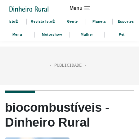
Menu
IstoÉ
Revista IstoÉ
Gente
Planeta
Esportes
Menu
Motorshow
Mulher
Pet
biocombustíveis -
Dinheiro Rural