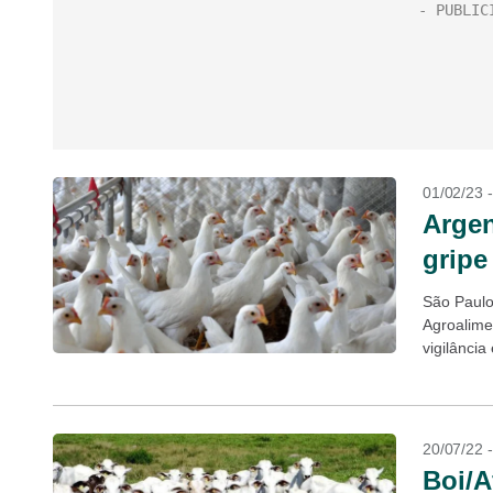
01/02/23 
Argen
gripe
São Paulo
Agroalime
vigilância
constataç
20/07/22 
Boi/A