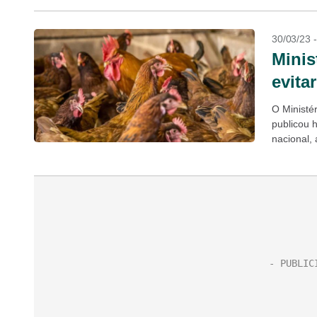
30/03/23 
Minis
evita
O Ministé
publicou 
nacional, 
com aglom