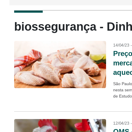
biossegurança - Dinh
14/04/23 
Preço
merca
aquec
São Paulo
nesta sem
de Estudo
mercado a
12/04/23 
OMS c