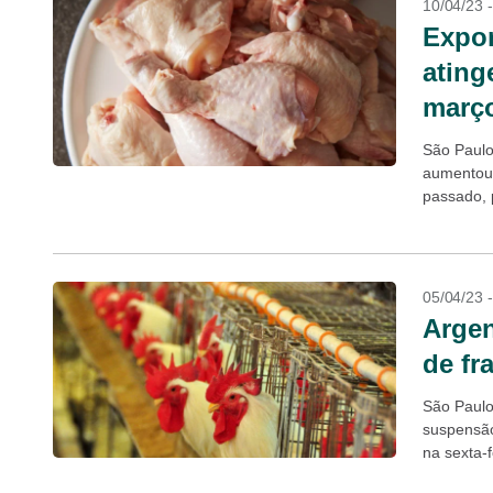
10/04/23 
Expor
ating
março
São Paulo
aumentou
passado, 
05/04/23 
Argen
de fr
São Paulo,
suspensão
na sexta-