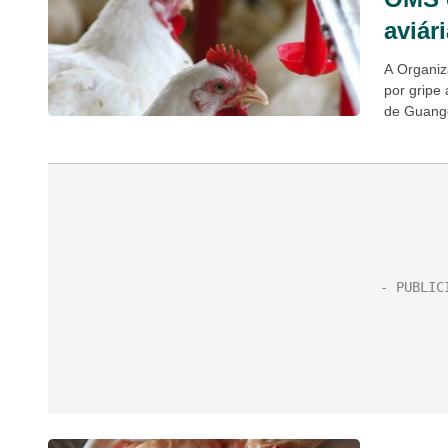
aviá
A Organiz
por gripe
de Guangd