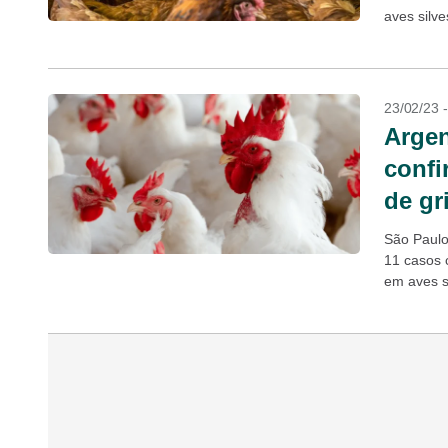
aves silv
23/02/23 
Argen
confi
de gr
São Paulo
11 casos 
em aves s