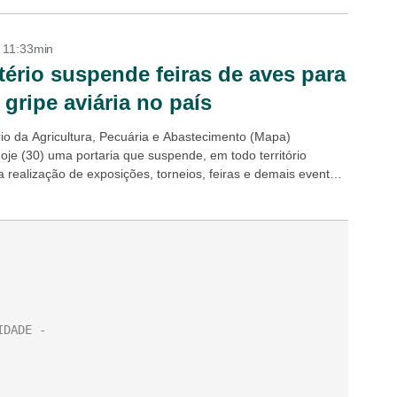
- 11:33min
tério suspende feiras de aves para
r gripe aviária no país
rio da Agricultura, Pecuária e Abastecimento (Mapa)
hoje (30) uma portaria que suspende, em todo território
a realização de exposições, torneios, feiras e demais eventos
eração de aves. A medida, de caráter preventivo, tem...