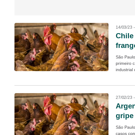
14/03/23 
Chile
frang
São Paulo
primeiro 
industrial
Agricultura
27/02/23 
Argen
gripe
São Paulo
casos con