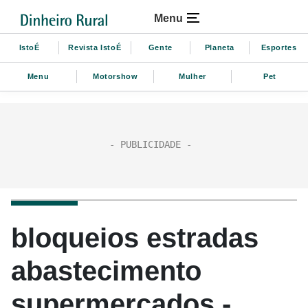
Menu
IstoÉ
Revista IstoÉ
Gente
Planeta
Esportes
Menu
Motorshow
Mulher
Pet
bloqueios estradas
abastecimento
supermercados -