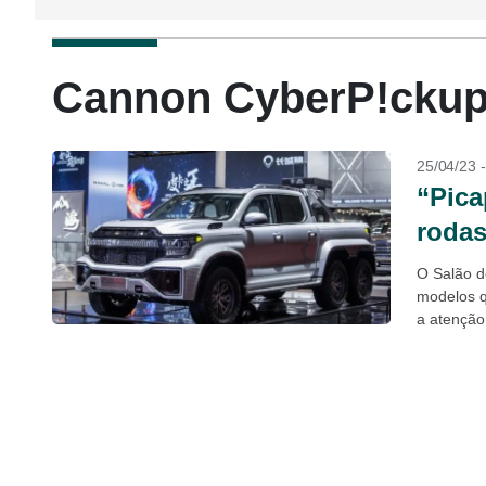
Cannon CyberP!ckup 
25/04/23 
“Pica
rodas
O Salão d
modelos q
a atenção