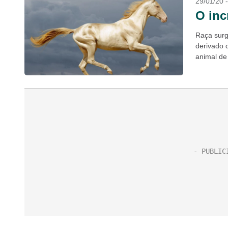
29/01/20 
O inc
Raça surg
derivado 
animal de