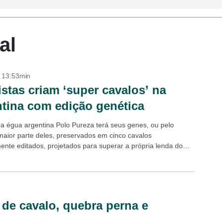
al
- 13:53min
istas criam ‘super cavalos’ na
tina com edição genética
a égua argentina Polo Pureza terá seus genes, ou pelo
aior parte deles, preservados em cinco cavalos
ente editados, projetados para superar a própria lenda do
mbolo gaúcho, oficialmente adotado...
 de cavalo, quebra perna e