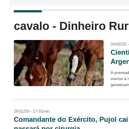
cavalo - Dinheiro Rur
04/02/25 
Cient
Argen
A premiad
menos a m
geneticam
polo. +Sí
28/11/20 - 17:02min
Comandante do Exército, Pujol cai
passará por cirurgia