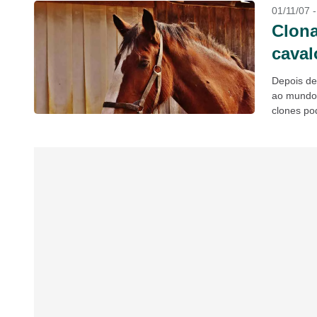
01/11/07 
Clon
caval
Depois de
ao mundo
clones po
cavalo do