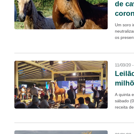
de ca
coron
Um soro i
neutraliz
os presen
resultado 
11/03/20 
Leilã
milhõ
A quinta 
sábado (0
receita d
45%...