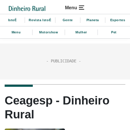
Menu
IstoÉ
Revista IstoÉ
Gente
Planeta
Esportes
Menu
Motorshow
Mulher
Pet
Ceagesp - Dinheiro
Rural