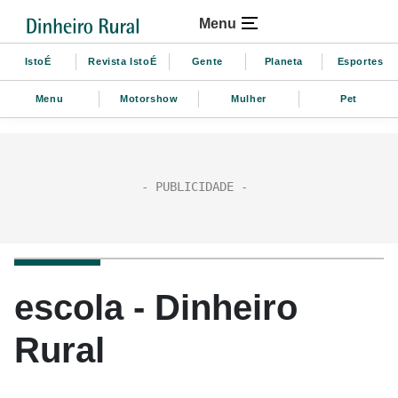
Menu
IstoÉ
Revista IstoÉ
Gente
Planeta
Esportes
Menu
Motorshow
Mulher
Pet
escola - Dinheiro
Rural