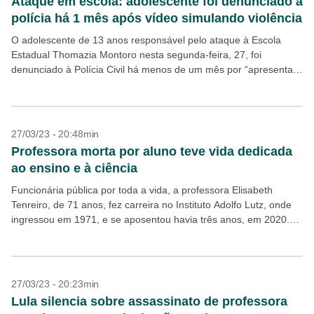
Ataque em escola: adolescente foi denunciado à
polícia há 1 mês após vídeo simulando violência
O adolescente de 13 anos responsável pelo ataque à Escola
Estadual Thomazia Montoro nesta segunda-feira, 27, foi
denunciado à Polícia Civil há menos de um mês por “apresentar
comportamento suspeito nas redes sociais” e...
27/03/23 - 20:48min
Professora morta por aluno teve vida dedicada
ao ensino e à ciência
Funcionária pública por toda a vida, a professora Elisabeth
Tenreiro, de 71 anos, fez carreira no Instituto Adolfo Lutz, onde
ingressou em 1971, e se aposentou havia três anos, em 2020.
Formada em Química,...
27/03/23 - 20:23min
Lula silencia sobre assassinato de professora