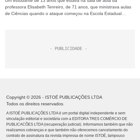
Um estudante de 13 anos que estava na sala de aula da
professora Elisabeth Tenreiro, de 71 anos, que ministrava aulas
de Ciências quando o ataque começou na Escola Estadual
Thomazia Montoro, na Vila...
Copyright © 2026 - ISTOÉ PUBLICAÇÕES LTDA
Todos os direitos reservados.
A ISTOÉ PUBLICAÇÕES LTDA é um portal digital independente e sem
vinculação editorial e societária com a EDITORA TRES COMÉRCIO DE
PUBLICACÕES LTDA (recuperação judicial). Informamos também que não
realizamos cobranças e que também não oferecemos cancelamento do
contrato de assinatura da revista impressa de nome ISTOÉ, tampouco