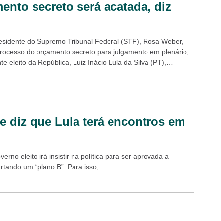
ento secreto será acatada, diz
esidente do Supremo Tribunal Federal (STF), Rosa Weber,
 processo do orçamento secreto para julgamento em plenário,
te eleito da República, Luiz Inácio Lula da Silva (PT),
ue a...
 e diz que Lula terá encontros em
rno eleito irá insistir na política para ser aprovada a
tando um “plano B”. Para isso,...