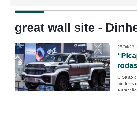
great wall site - Dinh
25/04/23 
“Pica
rodas
O Salão d
modelos q
a atenção