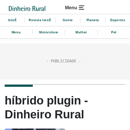
Menu
IstoÉ
Revista IstoÉ
Gente
Planeta
Esportes
Menu
Motorshow
Mulher
Pet
híbrido plugin -
Dinheiro Rural