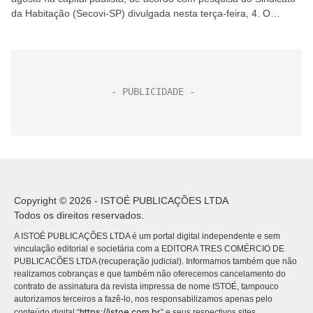
da Habitação (Secovi-SP) divulgada nesta terça-feira, 4. O
movimento reflete piora do mercado devido...
Copyright © 2026 - ISTOÉ PUBLICAÇÕES LTDA
Todos os direitos reservados.
A ISTOÉ PUBLICAÇÕES LTDA é um portal digital independente e sem
vinculação editorial e societária com a EDITORA TRES COMÉRCIO DE
PUBLICACÕES LTDA (recuperação judicial). Informamos também que não
realizamos cobranças e que também não oferecemos cancelamento do
contrato de assinatura da revista impressa de nome ISTOÉ, tampouco
autorizamos terceiros a fazê-lo, nos responsabilizamos apenas pelo
https://istoe.com.br
conteúdo digital “
” e seus respectivos sites.