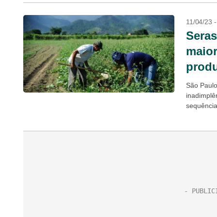
11/04/23 
Seras
maior
produ
São Paulo
inadimplên
sequência
negativado