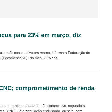
recua para 23% em março, diz
 quarto mês consecutivo em março, informa a Federação do
o (FecomercioSP). No mês, 23% das...
iz CNC; comprometimento de renda
ora em março pelo quarto mês consecutivo, segundo a
mo (CNC). Já a população endividada, ou seja, com...