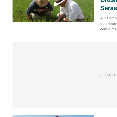
Sera
A inadimpl
no primei
com o mes
“desafios”.