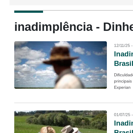
inadimplência - Dinh
12/11/25 
Inadi
Brasi
Dificulda
principai
Experian
01/07/25 
Inadi
Brasi