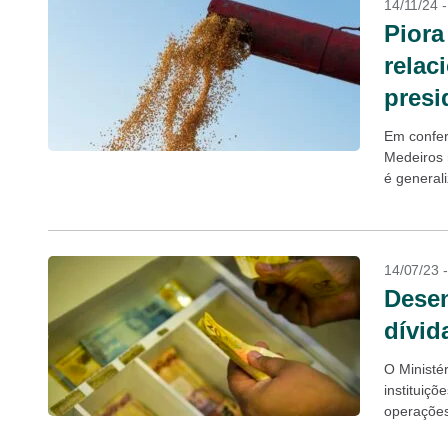
14/11/24 
Piora
relac
presi
Em confer
Medeiros 
é generali
14/07/23 
Desen
dívid
O Ministé
instituiç
operações
renegociaç