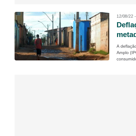
12/08/22 
Defla
metad
A deflaçã
Amplo (IP
consumido
os...