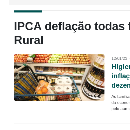
IPCA deflação todas 
Rural
12/01/23 
Higie
infla
dezem
As famíli
da econom
pelo aume
alimentos,