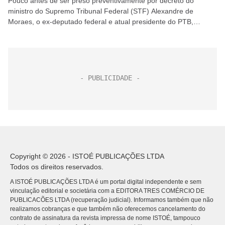
Pouco antes de ser preso preventivamente por decreto do
ministro do Supremo Tribunal Federal (STF) Alexandre de
Moraes, o ex-deputado federal e atual presidente do PTB,
Roberto Jefferson, criticou e fez ameaças ao ministro....
Copyright © 2026 - ISTOÉ PUBLICAÇÕES LTDA
Todos os direitos reservados.
A ISTOÉ PUBLICAÇÕES LTDA é um portal digital independente e sem
vinculação editorial e societária com a EDITORA TRES COMÉRCIO DE
PUBLICACÕES LTDA (recuperação judicial). Informamos também que não
realizamos cobranças e que também não oferecemos cancelamento do
contrato de assinatura da revista impressa de nome ISTOÉ, tampouco