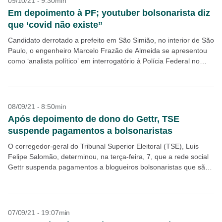
09/10/21 - 9:30min
Em depoimento à PF; youtuber bolsonarista diz
que ‘covid não existe”
Candidato derrotado a prefeito em São Simião, no interior de São
Paulo, o engenheiro Marcelo Frazão de Almeida se apresentou
como ‘analista político’ em interrogatório à Polícia Federal no
inquérito das milícias digitais e...
08/09/21 - 8:50min
Após depoimento de dono do Gettr, TSE
suspende pagamentos a bolsonaristas
O corregedor-geral do Tribunal Superior Eleitoral (TSE), Luis
Felipe Salomão, determinou, na terça-feira, 7, que a rede social
Gettr suspenda pagamentos a blogueiros bolsonaristas que são
alvo das investigações que apuram a disseminação deliberada...
07/09/21 - 19:07min