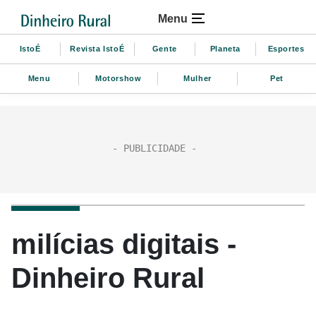
Menu
IstoÉ
Revista IstoÉ
Gente
Planeta
Esportes
Menu
Motorshow
Mulher
Pet
milícias digitais -
Dinheiro Rural