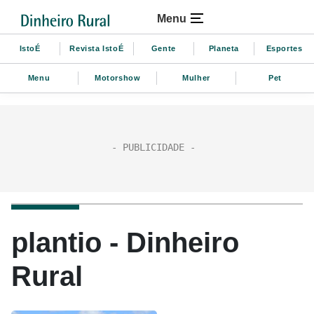
Menu
IstoÉ
Revista IstoÉ
Gente
Planeta
Esportes
Menu
Motorshow
Mulher
Pet
plantio - Dinheiro
Rural