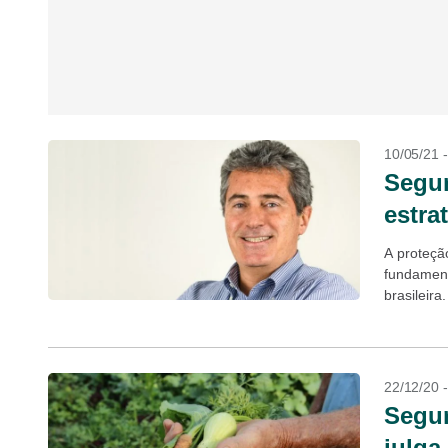
10/05/21 
Segur
estra
A proteçã
fundament
brasileir
acabar co
22/12/20 
Segur
julga