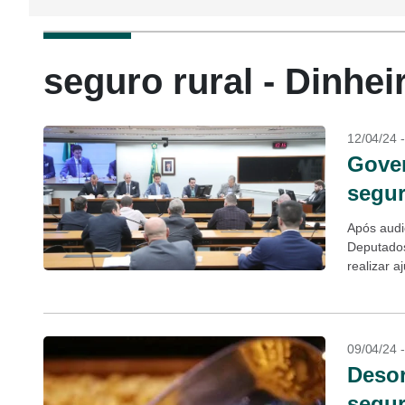
seguro rural - Dinhei
12/04/24 
Gover
segur
Após audi
Deputados
realizar 
minimizar
09/04/24 
Desor
segur