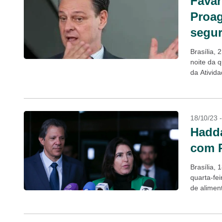
Fávar
Proag
segur
Brasília, 
noite da 
da Ativid
aumentar,
18/10/23 
Hadda
com P
Brasília,
quarta-fe
de aliment