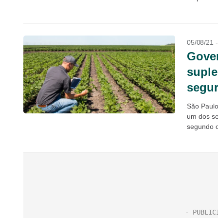
o pedido d
05/08/21 
Gover
suple
segur
São Paulo,
um dos se
segundo o
Filho, que.